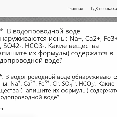
Главная
ГДЗ по класс
*. В водопроводной воде
наруживаются ионы: Na+, Са2+, Fe3+
-, SO42-, HCO3-. Какие вещества
апишите их формулы) содержатся в
допроводной воде?
*. В водопроводной воде обнаруживаютс
+
2+
3+
-
2-
-
ны: Na
, Са
, Fe
, Cl
, SO
, HCO
. Какие
4
3
щества (напишите их формулы) содержат
водопроводной воде?
ет