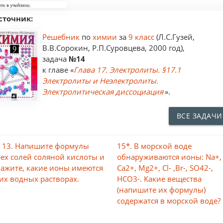
сточник:
Решебник
по
химии
за
9 класс
(Л.С.Гузей,
В.В.Сорокин, Р.П.Суровцева, 2000 год),
задача
№14
к главе «
Глава 17. Электролиты. §17.1
Электролиты и Неэлектролиты.
Электролитическая диссоциация
».
ВСЕ ЗАДАЧИ
 13. Напишите формулы
15*. В морской воде
рех солей соляной кислоты и
обнаруживаются ионы: Na+,
кажите, какие ионы имеются
Са2+, Mg2+, Cl- ,Br-, SO42-,
 их водных растворах.
HCO3-. Какие вещества
(напишите их формулы)
содержатся в морской воде?