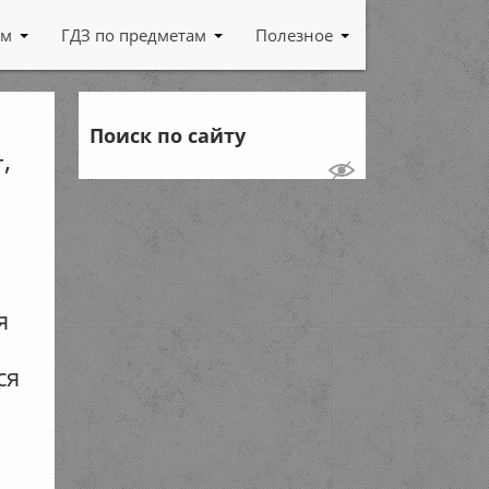
ам
ГДЗ по предметам
Полезное
Поиск по сайту
,
я
ся