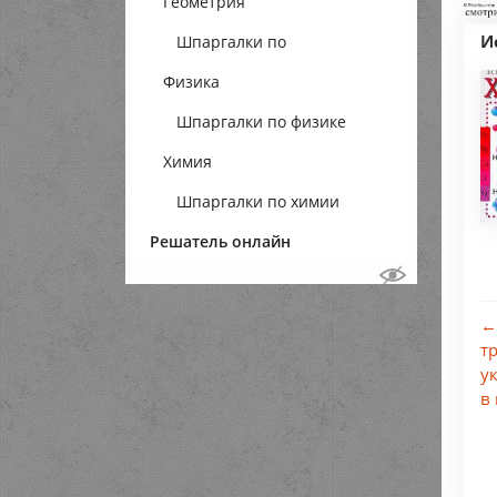
Геометрия
И
Шпаргалки по
Физика
геометрии
Шпаргалки по физике
Химия
Шпаргалки по химии
Решатель онлайн
←
т
у
в