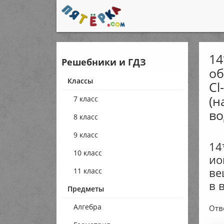
14
Решебники и ГДЗ
об
Классы
Cl
(н
7 класс
во
8 класс
9 класс
14
10 класс
ио
ве
11 класс
в 
Предметы
Алгебра
Отв