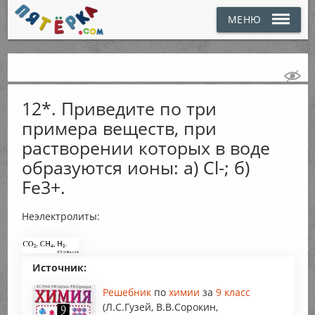
МЕНЮ
12*. Приведите по три
примера веществ, при
растворении которых в воде
образуются ионы: а) Cl-; б)
Fe3+.
Неэлектролиты:
Источник:
Решебник
по
химии
за
9 класс
(Л.С.Гузей, В.В.Сорокин,