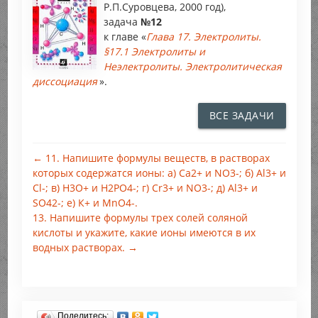
Р.П.Суровцева, 2000 год),
задача
№12
к главе «
Глава 17. Электролиты.
§17.1 Электролиты и
Неэлектролиты. Электролитическая
диссоциация
».
ВСЕ ЗАДАЧИ
← 11. Напишите формулы веществ, в растворах
которых содержатся ионы: а) Са2+ и NO3-; б) Аl3+ и
Cl-; в) Н3O+ и Н2РО4-; г) Cr3+ и NO3-; д) Al3+ и
SO42-; е) К+ и МnО4-.
13. Напишите формулы трех солей соляной
кислоты и укажите, какие ионы имеются в их
водных растворах. →
Поделитесь: