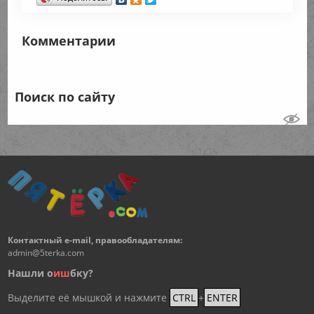
Комментарии
Поиск по сайту
Контактный e-mail, правообладателям:
admin@5terka.com
Нашли о
и
ш
бку?
Выделите её мышкой и нажмите
CTRL
+
ENTER