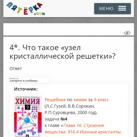
МЕНЮ
4*. Что такое «узел
кристаллической решетки»?
Ответ
Источник:
Решебник
по
химии
за
9 класс
(Л.С.Гузей, В.В.Сорокин,
Р.П.Суровцева, 2000 год),
задача
№4
к главе «
Глава 16. Строение
вещества. §16.4 Ионные кристаллы.