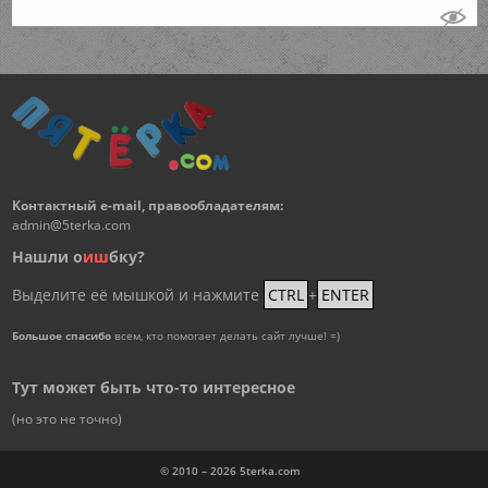
Контактный e-mail, правообладателям:
admin@5terka.com
Нашли о
и
ш
бку?
Выделите её мышкой и нажмите
CTRL
+
ENTER
Большое спасибо
всем, кто помогает делать сайт лучше! =)
Тут может быть что-то интересное
(но это не точно)
© 2010 – 2026
5terka.com