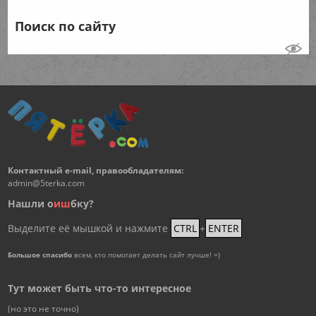
Поиск по сайту
Контактный e-mail, правообладателям:
admin@5terka.com
Нашли о
и
ш
бку?
Выделите её мышкой и нажмите
CTRL
+
ENTER
Большое спасибо
всем, кто помогает делать сайт лучше! =)
Тут может быть что-то интересное
(но это не точно)