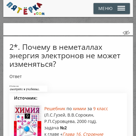
МЕНЮ
2*. Почему в неметаллах
энергия электронов не может
изменяться?
Ответ
Источник:
Решебник
по
химии
за
9 класс
(Л.С.Гузей, В.В.Сорокин,
Р.П.Суровцева, 2000 год),
задача
№2
к главе «
Глава 16. Строение