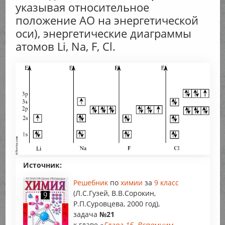
указывая относительное
положение АО на энергетической
оси), энергетические диаграммы
атомов Li, Na, F, Cl.
Источник:
Решебник
по
химии
за
9 класс
(Л.С.Гузей, В.В.Сорокин,
Р.П.Суровцева, 2000 год),
задача
№21
к главе «
Глава 15. Вспомним