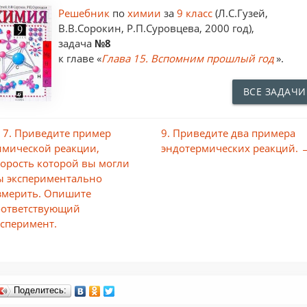
Решебник
по
химии
за
9 класс
(Л.С.Гузей,
В.В.Сорокин, Р.П.Суровцева, 2000 год),
задача
№8
к главе «
Глава 15. Вспомним прошлый год
».
ВСЕ ЗАДАЧИ
 7. Приведите пример
9. Приведите два примера
имической реакции,
эндотермических реакций. 
корость которой вы могли
ы экспериментально
змерить. Опишите
оответствующий
ксперимент.
Поделитесь: