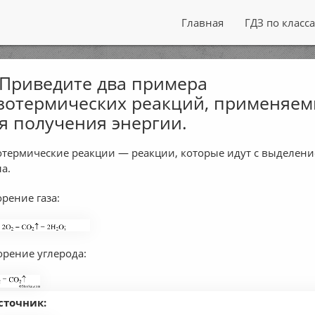
Главная
ГДЗ по класс
 Приведите два примера
зотермических реакций, применяе
я получения энергии.
отермические реакции — реакции, которые идут с выделен
ла.
орение газа:
Горение углерода:
сточник: