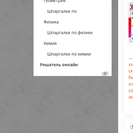
Геометрия
Шпаргалки по
Физика
геометрии
Шпаргалки по физике
Химия
Шпаргалки по химии
←
х
Решатель онлайн
с
б
и
с
э