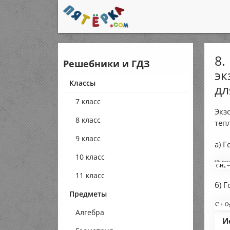
8.
Решебники и ГДЗ
эк
Классы
дл
7 класс
Экз
8 класс
теп
9 класс
а) Г
10 класс
11 класс
б) 
Предметы
Алгебра
И