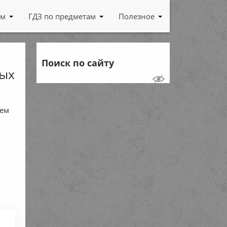
ам
ГДЗ по предметам
Полезное
Поиск по сайту
мых
ием