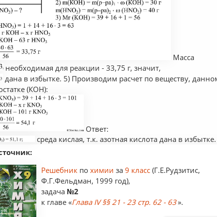
Масса
необходимая для реакции - 33,75 г, значит,
дана в избытке. 5) Производим расчет по веществу, данно
остатке (КОН):
Ответ:
среда кислая, т.к. азотная кислота дана в избытке.
сточник:
Решебник
по
химии
за
9 класс
(Г.Е.Рудзитис,
Ф.Г.Фельдман, 1999 год),
задача
№2
к главе «
Глава IV §§ 21 - 23 стр. 62 - 63
».