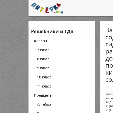
За
Решебники и ГДЗ
со
Классы
ги
ра
7 класс
до
8 класс
по
9 класс
ки
10 класс
со
11 класс
Предметы
Алгебра