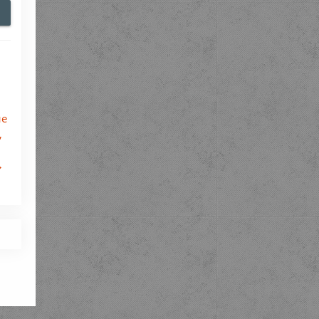
ие
,
→