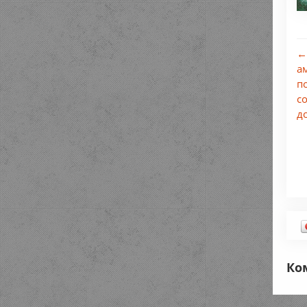
←
а
п
с
д
Ко