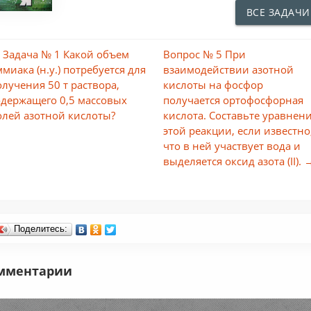
ВСЕ ЗАДАЧИ
 Задача № 1 Какой объем
Вопрос № 5 При
ммиака (н.у.) потребуется для
взаимодействии азотной
олучения 50 т раствора,
кислоты на фосфор
одержащего 0,5 массовых
получается ортофосфорная
олей азотной кислоты?
кислота. Составьте уравнен
этой реакции, если известно
что в ней участвует вода и
выделяется оксид азота (II). 
Поделитесь:
мментарии