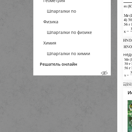
Геометрия
Шпаргалки по
Физика
геометрии
Шпаргалки по физике
Химия
Шпаргалки по химии
нед
Решатель онлайн
И