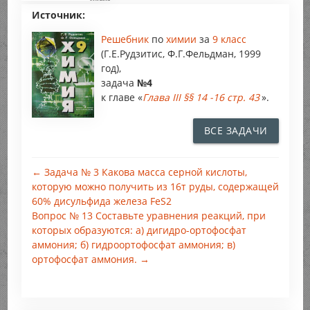
Источник:
Решебник
по
химии
за
9 класс
(Г.Е.Рудзитис, Ф.Г.Фельдман, 1999
год),
задача
№4
к главе «
Глава III §§ 14 -16 стр. 43
».
ВСЕ ЗАДАЧИ
← Задача № 3 Какова масса серной кислоты,
которую можно получить из 16т руды, содержащей
60% дисульфида железа FeS2
Вопрос № 13 Составьте уравнения реакций, при
которых образуются: а) дигидро-ортофосфат
аммония; б) гидроортофосфат аммония; в)
ортофосфат аммония. →