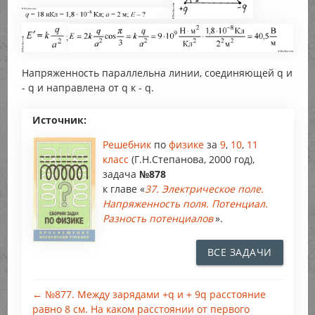
Напряженность параллельна линии, соединяющей q и
- q и направлена от q к - q.
Источник:
Решебник
по
физике
за
9
,
10
,
11
класс
(Г.Н.Степанова, 2000 год),
задача
№878
к главе «
37. Электрическое поле.
Напряженность поля. Потенциал.
Разность потенциалов
».
ВСЕ ЗАДАЧИ
← №877. Между зарядами +q и + 9q расстояние
равно 8 см. На каком расстоянии от первого