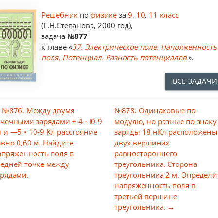
Решебник
по
физике
за
9
,
10
,
11 класс
(Г.Н.Степанова, 2000 год),
задача
№877
к главе «
37. Электрическое поле. Напряженность
поля. Потенциал. Разность потенциалов
».
ВСЕ ЗАДАЧИ
 №876. Между двумя
№878. Одинаковые по
очечными зарядами + 4 ⋅ I0-9
модулю, но разные по знаку
л и —5 • 10-9 Кл расстояние
заряды 18 нКл расположены
авно 0,60 м. Найдите
двух вершинах
апряженность поля в
равностороннего
редней точке между
треугольника. Сторона
арядами.
треугольника 2 м. Определи
напряженность поля в
третьей вершине
треугольника. →