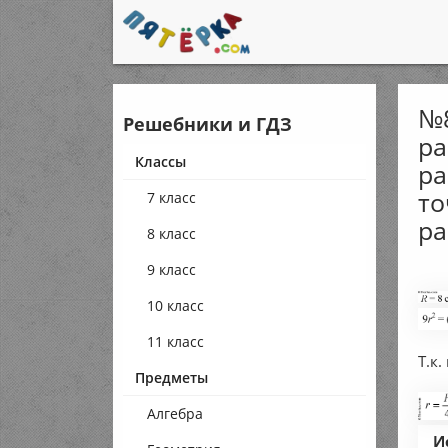
№8
Решебники и ГДЗ
ра
Классы
ра
то
7 класс
ра
8 класс
9 класс
10 класс
11 класс
Т.к.
Предметы
Алгебра
И