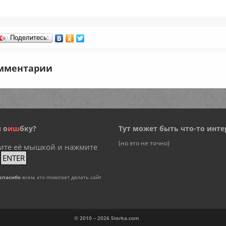
Поделитесь:
мментарии
 о
и
ш
бку?
Тут может быть что-то инте
(но это не точно)
ите её мышкой и нажмите
+
ENTER
спасибо
всем, кто помогает делать сайт
© 2010 – 2026
5terka.com