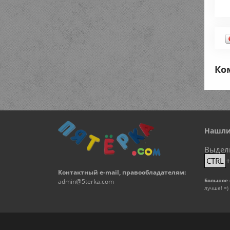
Ко
Нашли
Выдел
CTRL
Контактный e-mail, правообладателям:
Большое 
admin@5terka.com
лучше! =)