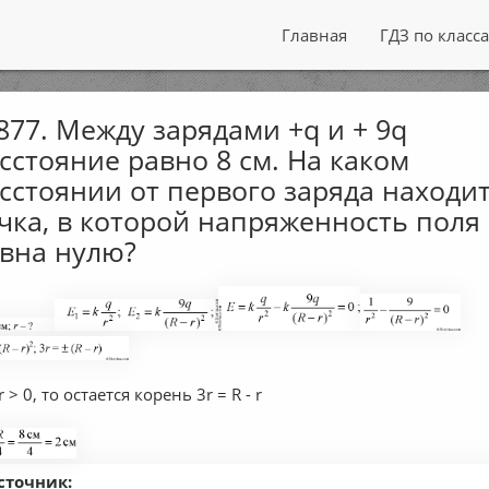
Главная
ГДЗ по класс
77. Между зарядами +q и + 9q
сстояние равно 8 см. На каком
сстоянии от первого заряда находи
чка, в которой напряженность поля
вна нулю?
 r > 0, то остается корень 3r = R - r
сточник: