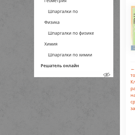
Геометрия
Шпаргалки по
Физика
геометрии
Шпаргалки по физике
Химия
Шпаргалки по химии
Решатель онлайн
←
т
К
р
н
с
з