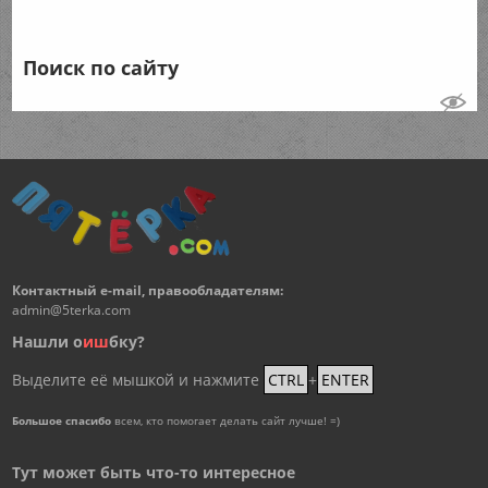
Поиск по сайту
Контактный e-mail, правообладателям:
admin@5terka.com
Нашли о
и
ш
бку?
Выделите её мышкой и нажмите
CTRL
+
ENTER
Большое спасибо
всем, кто помогает делать сайт лучше! =)
Тут может быть что-то интересное