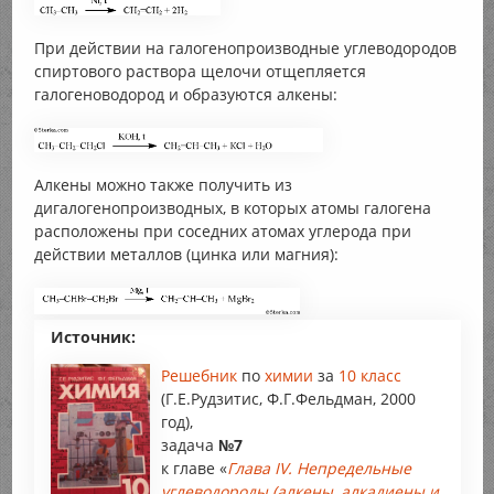
При действии на галогенопроизводные углеводородов
спиртового раствора щелочи отщепляется
галогеноводород и образуются алкены:
Алкены можно также получить из
дигалогенопроизводных, в которых атомы галогена
расположены при соседних атомах углерода при
действии металлов (цинка или магния):
Источник:
Решебник
по
химии
за
10 класс
(Г.Е.Рудзитис, Ф.Г.Фельдман, 2000
год),
задача
№7
к главе «
Глава IV. Непредельные
углеводороды (алкены, алкадиены и