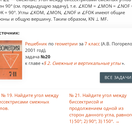
ен 90° (см. предыдущую задачу), т.е. ∠KOM = ∠MON = ∠NOF 
K = 90°. Углы ∠KOM, ∠MON, ∠NOF и ∠FOK имеют общие
роны и общую вершину. Таким образом, KN ⊥ MF.
сточник:
Решебник
по
геометрии
за
7 класс
(А.В. Погорело
2001 год),
задача
№20
к главе «
§ 2. Смежные и вертикальные углы
».
ВСЕ ЗАДАЧИ
 № 19. Найдите угол между
№ 21. Найдите угол между
иссектрисами смежных
биссектрисой и
глов.
продолжением одной из
сторон данного угла, равног
1) 50°; 2) 90°; 3) 150°. →