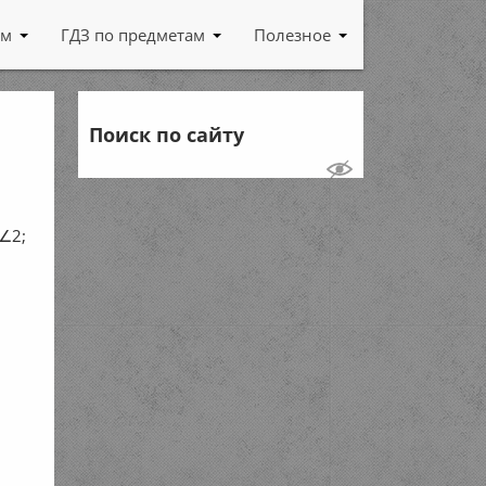
ам
ГДЗ по предметам
Полезное
Поиск по сайту
∠2;