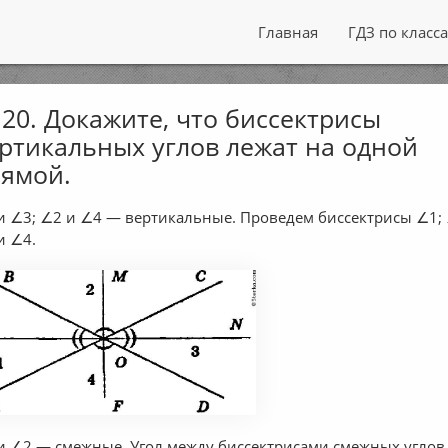
Главная
ГДЗ по класс
20. Докажите, что биссектрисы
ртикальных углов лежат на одной
ямой.
и ∠3; ∠2 и ∠4 — вертикальные. Проведем биссектрисы ∠1; 
и ∠4.
и ∠2 — смежные. Угол между биссектрисами смежных углов