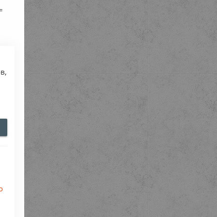
=
в,
о