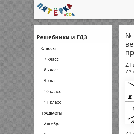
№ 
Решебники и ГДЗ
ве
Классы
пр
7 класс
∠1 
8 класс
∠3 
9 класс
10 класс
11 класс
Предметы
Алгебра
∠1 