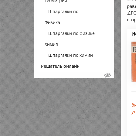
Геометрия
рав
Шпаргалки по
∠FO
сто
Физика
геометрии
Шпаргалки по физике
И
Химия
Шпаргалки по химии
Решатель онлайн
←
б
у