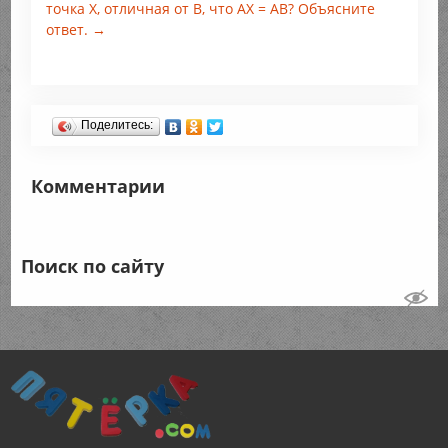
точка X, отличная от В, что АХ = АВ? Объясните
ответ. →
Поделитесь:
Комментарии
Поиск по сайту