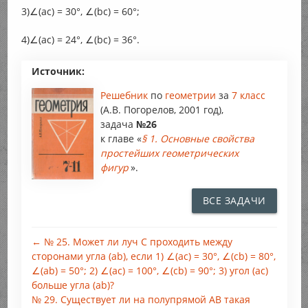
3)∠(ac) = 30°, ∠(bc) = 60°;
4)∠(ac) = 24°, ∠(bc) = 36°.
Источник:
Решебник
по
геометрии
за
7 класс
(А.В. Погорелов, 2001 год),
задача
№26
к главе «
§ 1. Основные свойства
простейших геометрических
фигур
».
ВСЕ ЗАДАЧИ
← № 25. Может ли луч С проходить между
сторонами угла (ab), если 1) ∠(ac) = 30°, ∠(cb) = 80°,
∠(ab) = 50°; 2) ∠(ac) = 100°, ∠(cb) = 90°; 3) угол (ас)
больше угла (ab)?
№ 29. Существует ли на полупрямой АВ такая