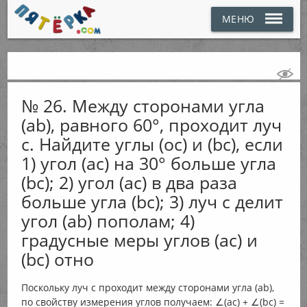
МЕНЮ
№ 26. Между сторонами угла
(ab), равного 60°, проходит луч
c. Найдите углы (ос) и (bc), если
1) угол (ас) на 30° больше угла
(bс); 2) угол (ас) в два раза
больше угла (bс); 3) луч c делит
угол (ab) пополам; 4)
градусные меры углов (ас) и
(bс) отно
Поскольку луч с проходит между сторонами угла (ab),
по свойству измерения углов получаем: ∠(ac) + ∠(bc) =