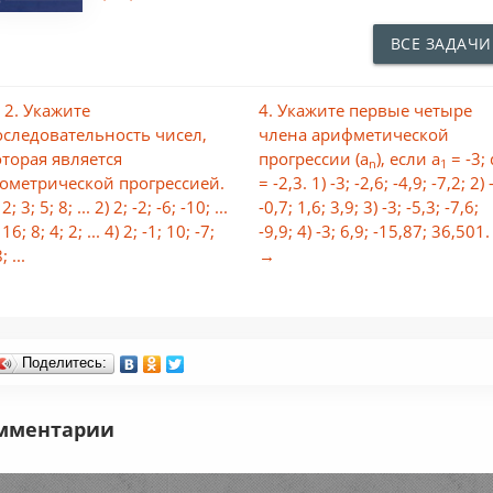
ВСЕ ЗАДАЧИ
 2. Укажите
4. Укажите первые четыре
оследовательность чисел,
члена арифметической
оторая является
прогрессии (а
), если а
= -3; 
n
1
еометрической прогрессией.
= -2,3. 1) -3; -2,6; -4,9; -7,2; 2) 
 2; 3; 5; 8; ... 2) 2; -2; -6; -10; ...
-0,7; 1,6; 3,9; 3) -3; -5,3; -7,6;
 16; 8; 4; 2; ... 4) 2; -1; 10; -7;
-9,9; 4) -3; 6,9; -15,87; 36,501.
; ...
→
Поделитесь:
мментарии