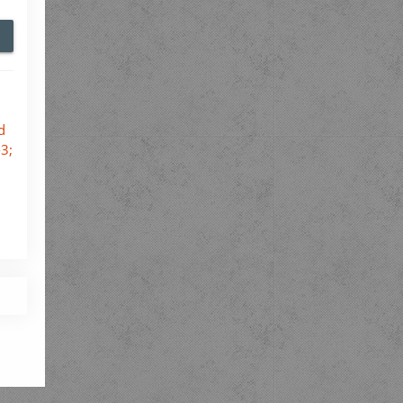
d
-3;