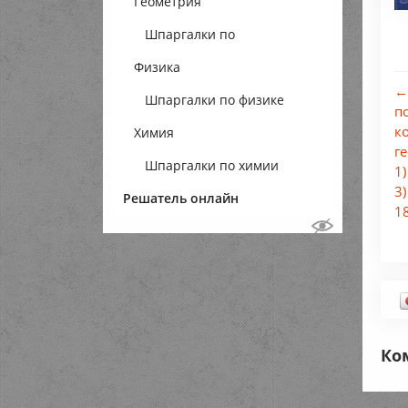
Геометрия
Шпаргалки по
Физика
геометрии
←
Шпаргалки по физике
п
к
Химия
г
Шпаргалки по химии
1)
3)
Решатель онлайн
18
Ко