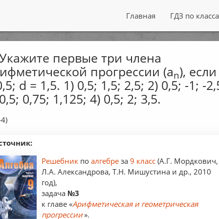
Главная
ГДЗ по класс
 Укажите первые три члена
ифметической прогрессии (а
), если
n
,5; d = 1,5. 1) 0,5; 1,5; 2,5; 2) 0,5; -1; -2,
 0,5; 0,75; 1,125; 4) 0,5; 2; 3,5.
—4)
сточник:
Решебник
по
алгебре
за
9 класс
(А.Г. Мордкович,
Л.А. Александрова, Т.Н. Мишустина и др., 2010
год),
задача
№3
к главе «
Арифметическая и геометрическая
прогрессии
».