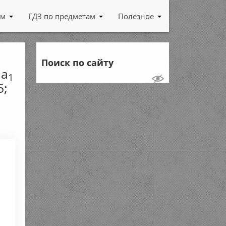
ам
ГДЗ по предметам
Полезное
Поиск по сайту
 а
1
5;