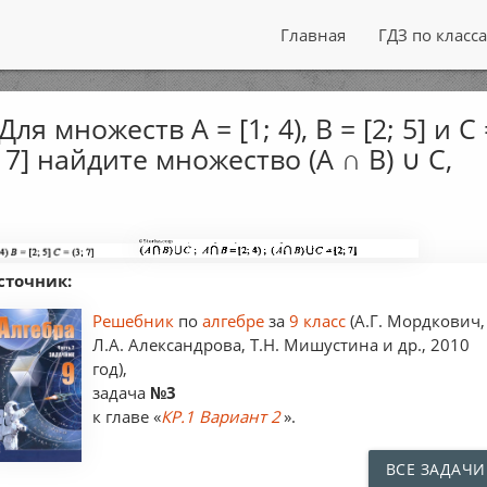
Главная
ГДЗ по класс
 Для множеств А = [1; 4), В = [2; 5] и С
; 7] найдите множество (А ∩ В) ∪ С,
сточник:
Решебник
по
алгебре
за
9 класс
(А.Г. Мордкович,
Л.А. Александрова, Т.Н. Мишустина и др., 2010
год),
задача
№3
к главе «
КР.1 Вариант 2
».
ВСЕ ЗАДАЧИ