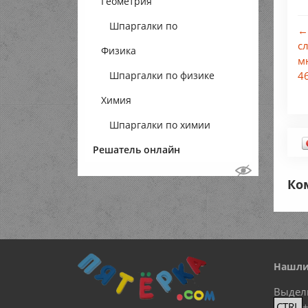
Геометрия
Шпаргалки по
←
с
Физика
геометрии
мн
Шпаргалки по физике
46
Химия
Шпаргалки по химии
Решатель онлайн
Ко
Нашли
Выдел
CTRL