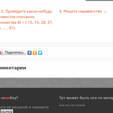
 2. Приведите какое-нибудь
4. Решите неравенство →
ловесное описание
ожества М = { 10, 19, 28, 37,
, ... , 91}.
Поделитесь:
мментарии
 о
и
ш
бку?
Тут может быть что-то инте
(но это не точно)
ите её мышкой и нажмите
+
ENTER