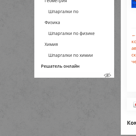
Геометрия
Шпаргалки по
Физика
геометрии
Шпаргалки по физике
←
к
Химия
а
с
Шпаргалки по химии
ч
Решатель онлайн
Ко