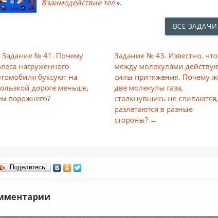
Взаимодействие тел
».
ВСЕ ЗАДАЧИ
 Задание № 41. Почему
Задание № 43. Известно, что
олеса нагруженного
между молекулами действу
втомобиля буксуют на
силы притяжения. Почему ж
кользкой дороге меньше,
две молекулы газа,
ем порожнего?
столкнувшись не слипаются,
разлетаются в разные
стороны? →
Поделитесь:
мментарии