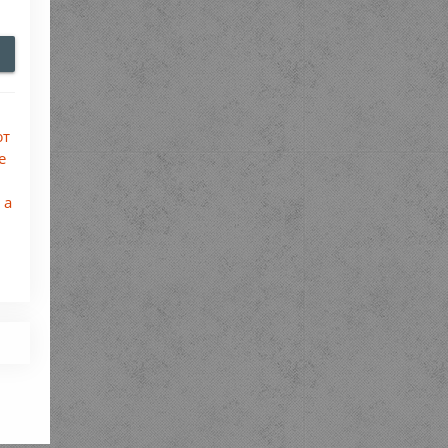
ют
е
 а