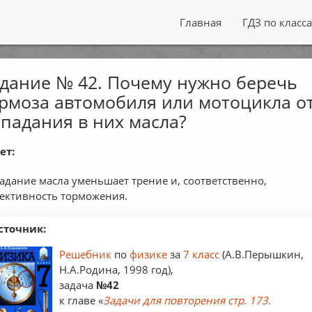
Главная
ГДЗ по класс
дание № 42. Почему нужно беречь
рмоза автомобиля или мотоцикла о
падания в них масла?
ет:
адание масла уменьшает трение и, соответственно,
ективность торможения.
сточник:
Решебник
по
физике
за
7 класс
(А.В.Перышкин,
Н.А.Родина, 1998 год),
задача
№42
к главе «
Задачи для повторения стр. 173.