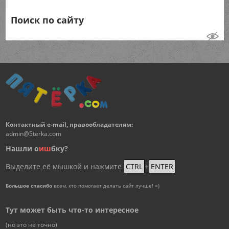
Поиск по сайту
Контактный e-mail, правообладателям:
admin@5terka.com
Нашли о
и
ш
бку?
Выделите её мышкой и нажмите
CTRL
+
ENTER
Большое спасибо
всем, кто помогает делать сайт лучше! =)
Тут может быть что-то интересное
(но это не точно)