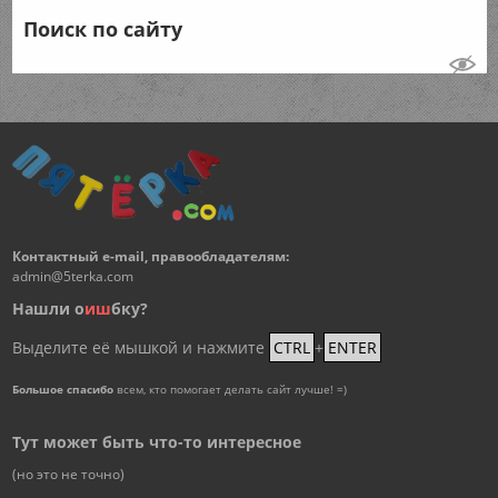
Поиск по сайту
Контактный e-mail, правообладателям:
admin@5terka.com
Нашли о
и
ш
бку?
Выделите её мышкой и нажмите
CTRL
+
ENTER
Большое спасибо
всем, кто помогает делать сайт лучше! =)
Тут может быть что-то интересное
(но это не точно)