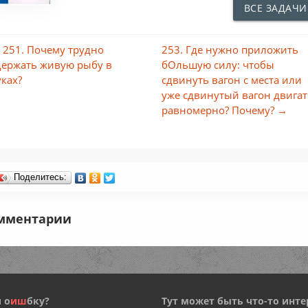
ВСЕ ЗАДАЧИ
 251. Почему трудно
253. Где нужно приложить
держать живую рыбу в
бОльшую силу: чтобы
уках?
сдвинуть вагон с места или
уже сдвинутый вагон двига
равномерно? Почему? →
Поделитесь:
мментарии
 о
и
ш
бку?
Тут может быть что-то инте