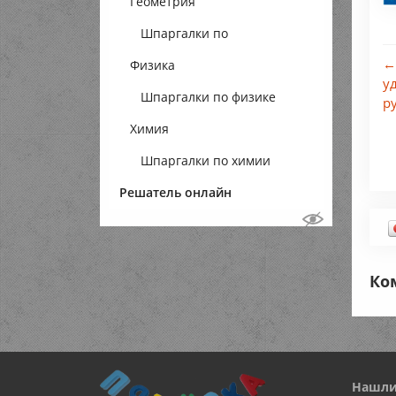
Геометрия
Шпаргалки по
←
Физика
геометрии
у
Шпаргалки по физике
р
Химия
Шпаргалки по химии
Решатель онлайн
Ко
Нашли