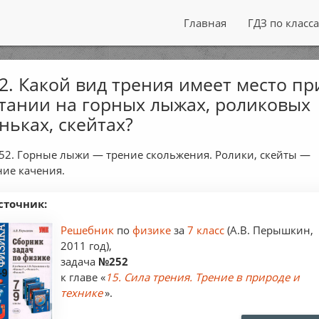
Главная
ГДЗ по класс
2. Какой вид трения имеет место пр
тании на горных лыжах, роликовых
ньках, скейтах?
52. Горные лыжи — трение скольжения. Ролики, скейты —
ние качения.
сточник:
Решебник
по
физике
за
7 класс
(А.В. Перышкин,
2011 год),
задача
№252
к главе «
15. Сила трения. Трение в природе и
технике
».