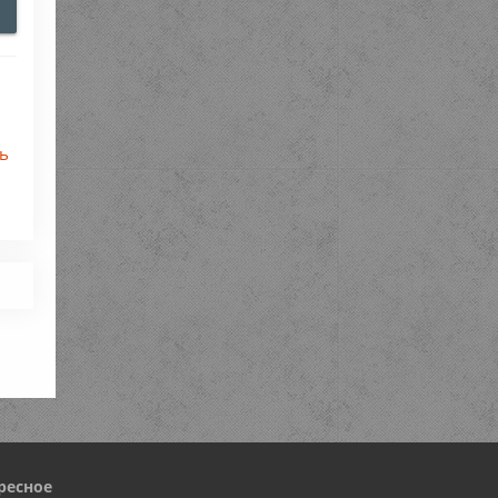
ть
ресное