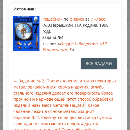
Источник:
Решебник
по
физике
за
7 класс
(А.В.Перышкин, Н.А.Родина, 1998
год),
задача
№1
к главе «
Раздел I. Введение. §10
Упражнение 5
».
ВСЕ ЗАДАЧИ
← Задание № 2. Проникновение атомов некоторых
металлов (алюминия, хрома и других) вглубь
стального изделия делает его поверхность более
прочной и нержавеющей (этот способ обработки
изделий называют металлизацией). Какое
явление лежит в основе металлизации?
Задание № 2. Слипнутся ли два листочка бумаги,
если один из них смочить водой, а другой
растительным маслом? Ответ обоснуйте. →