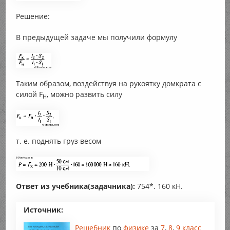
Решение:
В предыдущей задаче мы получили формулу
Таким образом, воздействуя на рукоятку домкрата с
силой F
, можно развить силу
H
т. е. поднять груз весом
Ответ из учебника(задачника):
754*. 160 кН.
Источник:
Решебник
по
физике
за
7
,
8
,
9 класс