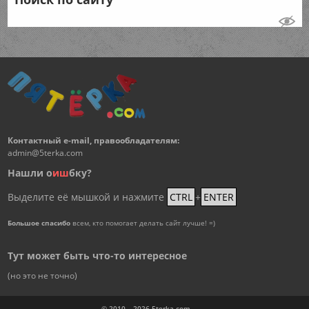
Контактный e-mail, правообладателям:
admin@5terka.com
Нашли о
и
ш
бку?
Выделите её мышкой и нажмите
CTRL
+
ENTER
Большое спасибо
всем, кто помогает делать сайт лучше! =)
Тут может быть что-то интересное
(но это не точно)
© 2010 – 2026
5terka.com