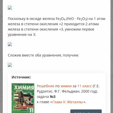
Поскольку в оксиде железа Fе
O
(FеО · Fе
O
) на 1 атом
3
4
2
3
железа в степени окисления +2 приходится 2 атома
железа в степени окисления +3, умножим первое
уравнение на 3:
Сложив вместе оба уравнения, получим:
Источник:
Решебник
по
химии
за
11 класс
(Г.Е.
Рудзитис, Ф.Г. Фельдман, 2000 год),
задача
№3
к главе «
Глава V. Металлы
».