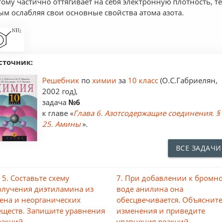
тому частично оттягивает на себя электронную плотность, т
ым ослабляя свои основные свойства атома азота.
сточник:
Решебник
по
химии
за
10 класс
(О.С.Габриелян,
2002 год),
задача
№6
к главе «
Глава 6. Азотсодержащие соединения. §
25. Амины
».
ВСЕ ЗАДАЧИ
 5. Составьте схему
7. При добавлении к бромн
олучения диэтиламина из
воде анилина она
тена и неорганических
обесцвечивается. Объяснит
еществ. Запишите уравнения
изменения и приведите
еакций.
уравнения реакций. →