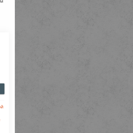
ем
ой
е