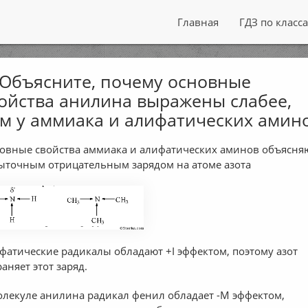
Главная
ГДЗ по класс
 Объясните, почему основные
ойства анилина выражены слабее,
м у аммиака и алифатических амино
овные свойства аммиака и алифатических аминов объясня
ыточным отрицательным зарядом на атоме азота
фатические радикалы обладают +I эффектом, поэтому азот
раняет этот заряд.
олекуле анилина радикал фенил обладает -М эффектом,