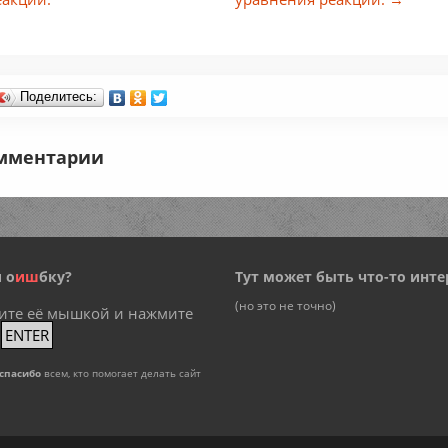
Поделитесь:
мментарии
 о
и
ш
бку?
Тут может быть что-то инте
(но это не точно)
ите её мышкой и нажмите
+
ENTER
спасибо
всем, кто помогает делать сайт