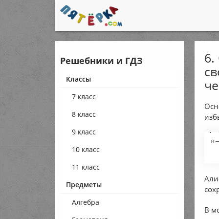
6.
Решебники и ГДЗ
св
Классы
че
7 класс
Осн
8 класс
изб
9 класс
10 класс
11 класс
Али
Предметы
сох
Алгебра
В м