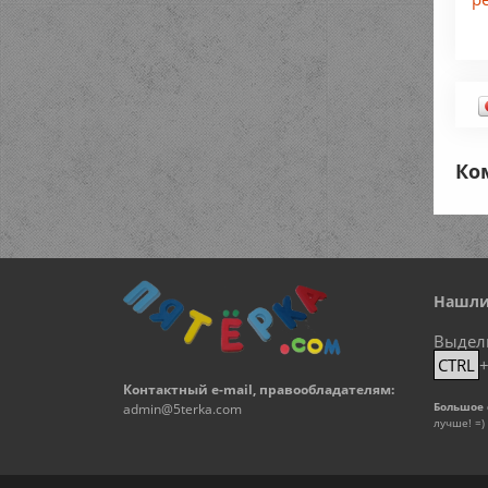
Ко
Нашли
Выдел
CTRL
Контактный e-mail, правообладателям:
Большое 
admin@5terka.com
лучше! =)