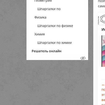
Геометрия
поэ
сам
Шпаргалки по
Физика
геометрии
Шпаргалки по физике
И
Химия
Шпаргалки по химии
Решатель онлайн
←
п
э
в
р