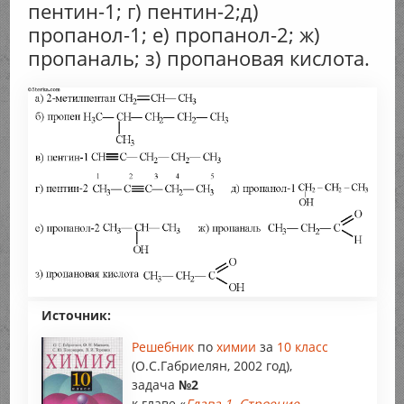
пентин-1; г) пентин-2;д)
пропанол-1; е) пропанол-2; ж)
пропаналь; з) пропановая кислота.
Источник:
Решебник
по
химии
за
10 класс
(О.С.Габриелян, 2002 год),
задача
№2
к главе «
Глава 1. Строение