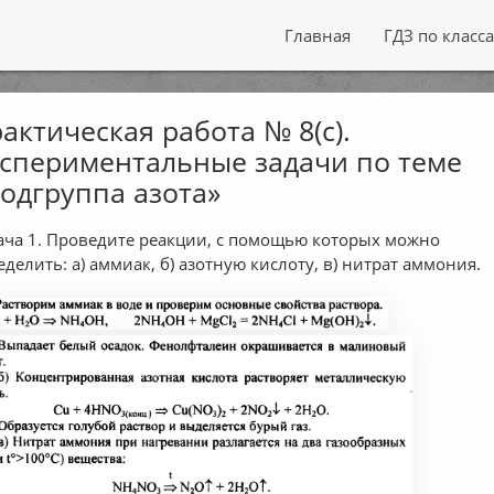
Главная
ГДЗ по класс
актическая работа № 8(c).
спериментальные задачи по теме
одгруппа азота»
ача 1. Проведите реакции, с помощью которых можно
еделить: а) аммиак, б) азотную кислоту, в) нитрат аммония.