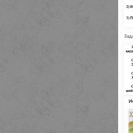
Зад
И