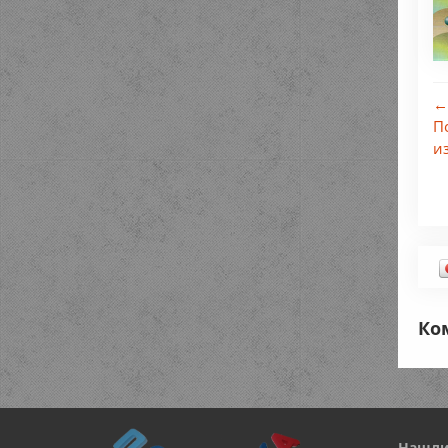
←
П
и
Ко
Нашли