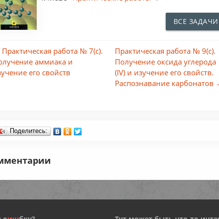
ВСЕ ЗАДАЧИ
 Практическая работа № 7(c).
Практическая работа № 9(c).
олучение аммиака и
Получение оксида углерода
зучение его свойств
(IV) и изучение его свойств.
Распознавание карбонатов 
Поделитесь:
мментарии
 о
и
ш
бку?
Тут может быть что-то инте