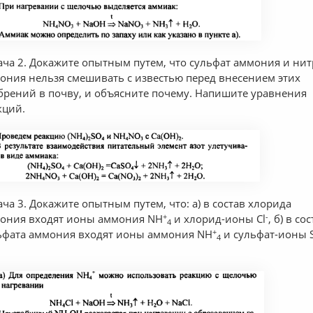
ача 2. Докажите опытным путем, что сульфат аммония и нит
ония нельзя смешивать с известью перед внесением этих
брений в почву, и объясните почему. Напишите уравнения
кций.
ача 3. Докажите опытным путем, что: а) в состав хлорида
+
-
ония входят ионы аммония NH
и хлорид-ионы Cl
, б) в со
4
+
ьфата аммония входят ионы аммония NH
и сульфат-ионы 
4