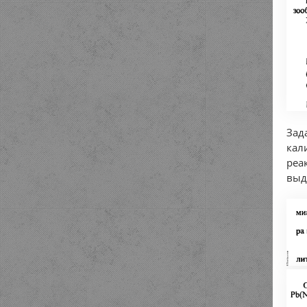
Зад
кал
реа
выд