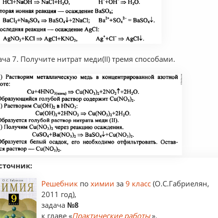
ача 7. Получите нитрат меди(II) тремя способами.
сточник:
Решебник
по
химии
за
9 класс
(О.С.Габриелян,
2011 год),
задача
№8
к главе «
Практические работы
».