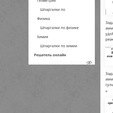
Геометрия
Шпаргалки по
Физика
геометрии
Зад
Шпаргалки по физике
амм
удо
Химия
реа
Шпаргалки по химии
Решатель онлайн
Зад
амм
сул
.
4