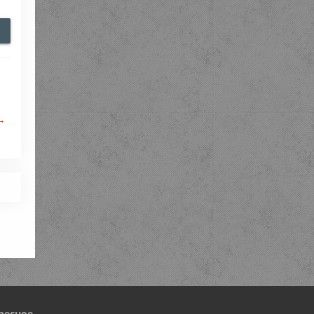
→
ресное