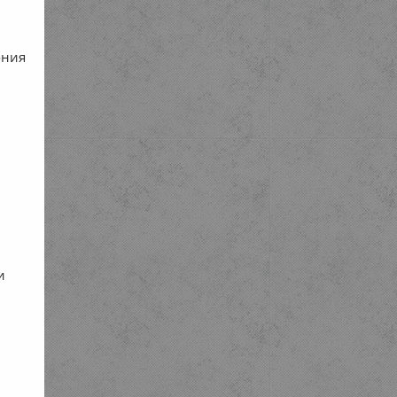
ония
и