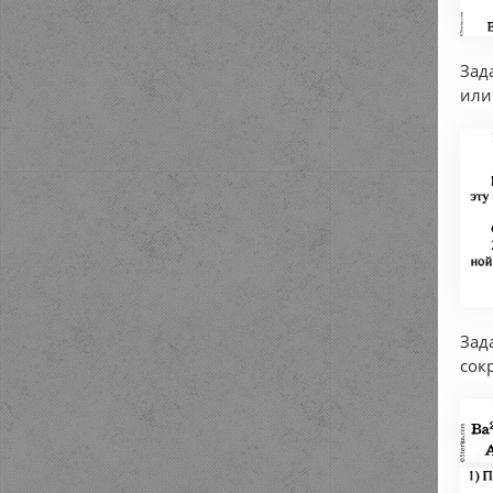
Зад
или
Зад
сок