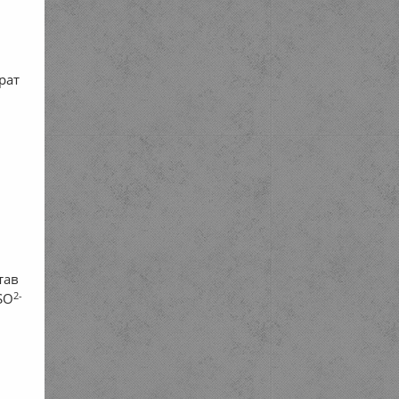
рат
став
2-
SO