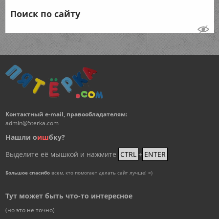
Поиск по сайту
Контактный e-mail, правообладателям:
admin@5terka.com
Нашли о
и
ш
бку?
Выделите её мышкой и нажмите
CTRL
+
ENTER
Большое спасибо
всем, кто помогает делать сайт лучше! =)
Тут может быть что-то интересное
(но это не точно)