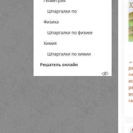
Геометрия
Шпаргалки по
Физика
геометрии
Шпаргалки по физике
Химия
Шпаргалки по химии
←
Решатель онлайн
р
г
е
р
в
г