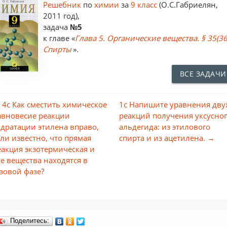
Решебник
по
химии
за
9 класс
(О.С.Габриелян,
2011 год),
задача
№5
к главе «
Глава 5. Органические вещества. § 35(36
Спирты
».
ВСЕ ЗАДАЧИ
 4с Как сместить химическое
1с Напишите уравнения дву
авновесие реакции
реакций получения уксусно
идратации этилена вправо,
альдегида: из этилового
сли известно, что прямая
спирта и из ацетилена. →
еакция экзотермическая и
се вещества находятся в
азовой фазе?
Поделитесь: