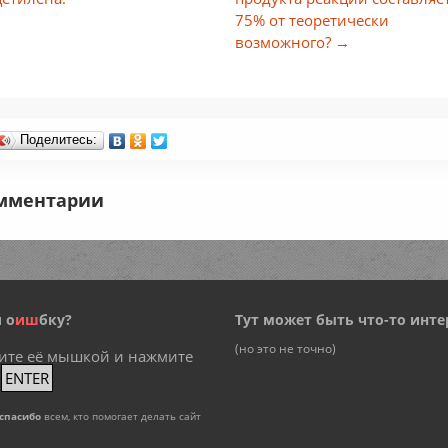
75% от теоретически
возможного? →
Поделитесь:
мментарии
 о
и
ш
бку?
Тут может быть что-то инте
(но это не точно)
ите её мышкой и нажмите
+
ENTER
спасибо
всем, кто помогает делать сайт