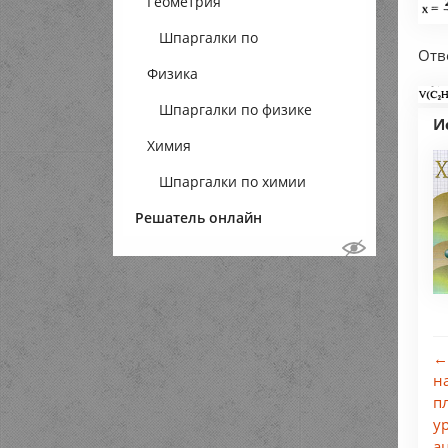
Геометрия
Шпаргалки по
Отв
Физика
геометрии
Шпаргалки по физике
И
Химия
Шпаргалки по химии
Решатель онлайн
←
н
п
у
а