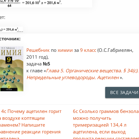
ет:
сточник:
Решебник
по
химии
за
9 класс
(О.С.Габриелян,
2011 год),
задача
№5
к главе «
Глава 5. Органические вещества. § 34(c).
Непредельные углеводороды. Ацетилен
».
ВСЕ ЗАДАЧИ
 4с Почему ацетилен горит
6с Сколько граммов бензола
а воздухе коптящим
можно получить
ламенем? Напишите
тримеризацией 134,4 л
равнение реакции горения
ацетилена, если выход
цетилена.
продукта реакции составляе