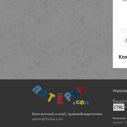
Ко
Нашли
Выдел
CTRL
Контактный e-mail, правообладателям:
Большое 
admin@5terka.com
лучше! =)