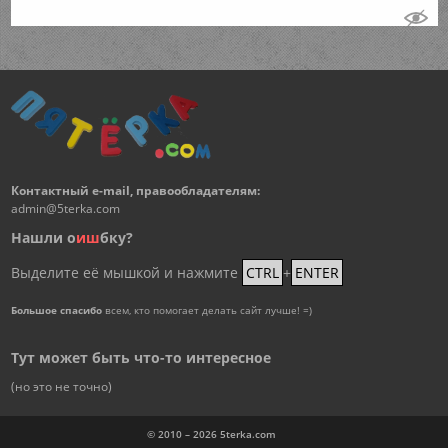
Контактный e-mail, правообладателям:
admin@5terka.com
Нашли о
и
ш
бку?
Выделите её мышкой и нажмите
CTRL
+
ENTER
Большое спасибо
всем, кто помогает делать сайт лучше! =)
Тут может быть что-то интересное
(но это не точно)
© 2010 – 2026
5terka.com