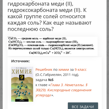
гидрокарбоната меди (II),
гидроксокарбоната меди (II). К
какой группе солей относится
каждая соль? Как еще называют
последнюю соль?
Источник:
Решебник
по
химии
за
9 класс
(О.С.Габриелян, 2011 год),
задача
№5
к главе «
Глава 3. Неметаллы. §
30(29). Кислородные соединения
углерода
».
ВСЕ ЗАДАЧИ