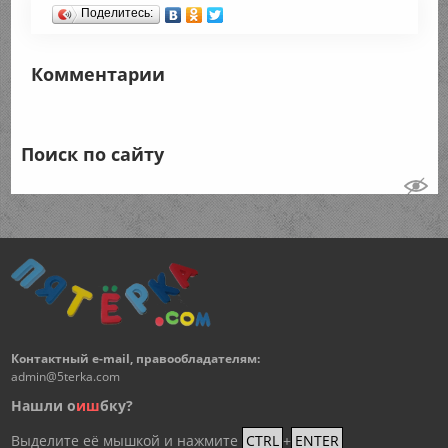
Поделитесь:
Комментарии
Поиск по сайту
Контактный e-mail, правообладателям:
admin@5terka.com
Нашли о
и
ш
бку?
Выделите её мышкой и нажмите
CTRL
+
ENTER