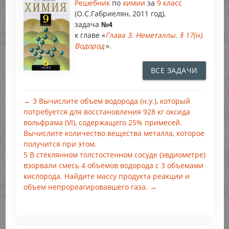
Решебник
по
химии
за
9 класс
(О.С.Габриелян, 2011 год),
задача
№4
к главе «
Глава 3. Неметаллы. § 17(н).
Водород
».
ВСЕ ЗАДАЧИ
← 3 Вычислите объем водорода (н.у.), который
потребуется для восстановления 928 кг оксида
вольфрама (VI), содержащего 25% примесей.
Вычислите количество вещества металла, которое
получится при этом.
5 В стеклянном толстостенном сосуде (эвдиометре)
взорвали смесь 4 объемов водорода с 3 объемами
кислорода. Найдите массу продукта реакции и
объем непрореагировавшего газа. →