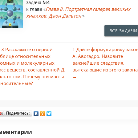
задача
№4
к главе «
Глава 8. Портретная галерея великих
химиков. Джон Дальтон
».
ВСЕ ЗАДАЧИ
 3 Расскажите о первой
1 Дайте формулировку зако
аблице относительных
А. Авогадро. Назовите
томных и молекулярных
важнейшие следствия,
асс веществ, составленной Д.
вытекающие из этого закона
альтоном. Почему эти массы
→
тносительные?
Поделитесь:
мментарии