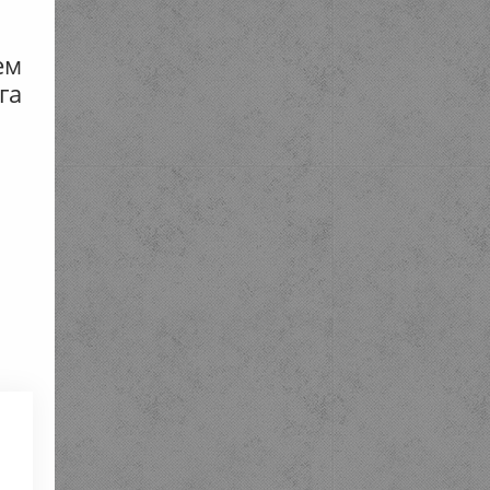
ем
га