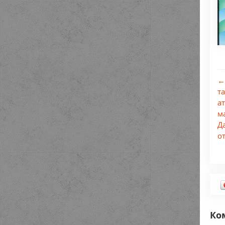
←
т
а
м
Д
о
Ко