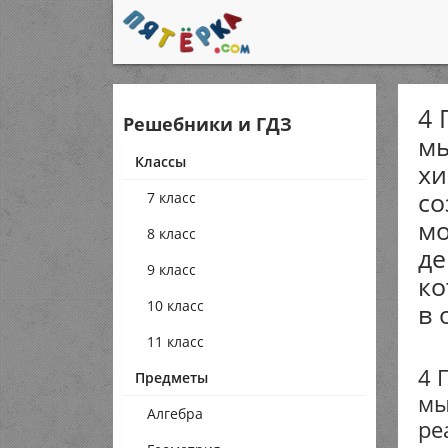
4 
Решебники и ГДЗ
мы
Классы
хи
со
7 класс
мо
8 класс
де
9 класс
ко
10 класс
в 
11 класс
4 
Предметы
мы
Алгебра
ре