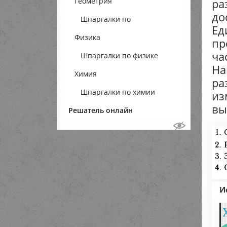
ра
Геометрия
до
Шпаргалки по
Ед
Физика
геометрии
пр
ча
Шпаргалки по физике
На
Химия
ра
Шпаргалки по химии
из
вы
Решатель онлайн
И