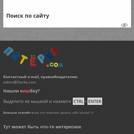
Поиск по сайту
Контактный e-mail, правообладателям:
admin@5terka.com
Нашли о
и
ш
бку?
Выделите её мышкой и нажмите
CTRL
+
ENTER
Большое спасибо
всем, кто помогает делать сайт лучше! =)
Тут может быть что-то интересное