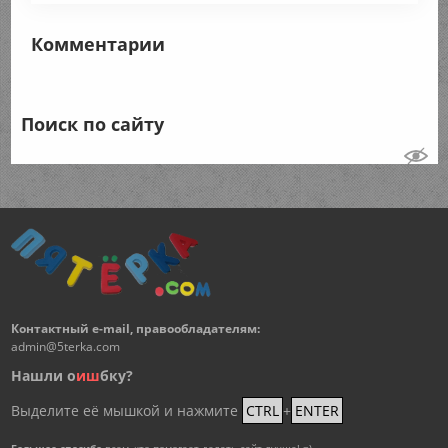
Комментарии
Поиск по сайту
Контактный e-mail, правообладателям:
admin@5terka.com
Нашли о
и
ш
бку?
Выделите её мышкой и нажмите
CTRL
+
ENTER