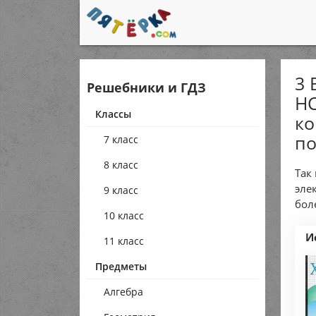
3 
Решебники и ГДЗ
HC
Классы
ко
по
7 класс
8 класс
Так
эле
9 класс
бол
10 класс
И
11 класс
Предметы
Алгебра