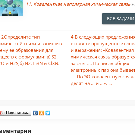
11. Ковалентная неполярная химическая связь
».
ВСЕ ЗАДАЧИ
 2Определите тип
4 В следующих предложени
имической связи и запишите
вставьте пропущенные слов
хему ее образования для
и выражения: «Ковалентная
еществ с формулами: a) S2,
химическая связь образуетс
O и H2S;б) N2, Li3N и Cl3N.
за счет .... По числу общих
электронных пар она бывае
.... По ЭО ковалентную связь
делят на ... и ...». →
Поделитесь:
мментарии