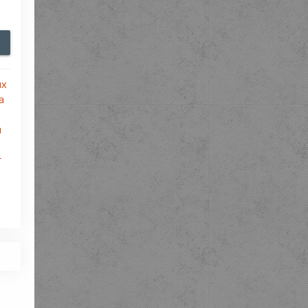
ях
а
я
т