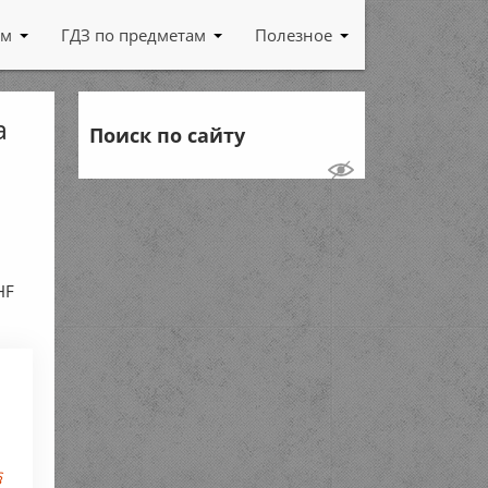
ам
ГДЗ по предметам
Полезное
а
Поиск по сайту
HF
§