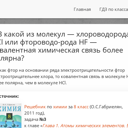
Главная
ГДЗ по класс
В какой из молекул — хлороводород
l или фтороводо-рода HF —
валентная химическая связь более
лярна?
 как фтор на основании ряда электроотрицательности фтор
ктроотрицательнее хлора, то ковалентная связь в молекуле 
ее полярна, чем в молекуле HCl.
сточник:
Решебник
по
химии
за
8 класс
(О.С.Габриелян,
2011 год),
задача
№3
к главе «
Глава 1. Атомы химических элементов. 