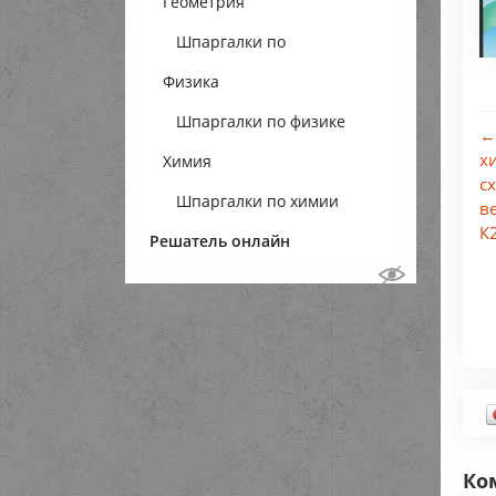
Геометрия
Шпаргалки по
Физика
геометрии
Шпаргалки по физике
←
х
Химия
с
Шпаргалки по химии
в
К2
Решатель онлайн
Ко