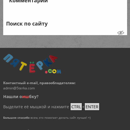
Комментарии
Поиск по сайту
Контактный e-mail, правообладателям:
admin@5terka.com
Нашли о
и
ш
бку?
Выделите её мышкой и нажмите
CTRL
+
ENTER
Большое спасибо
всем, кто помогает делать сайт лучше! =)