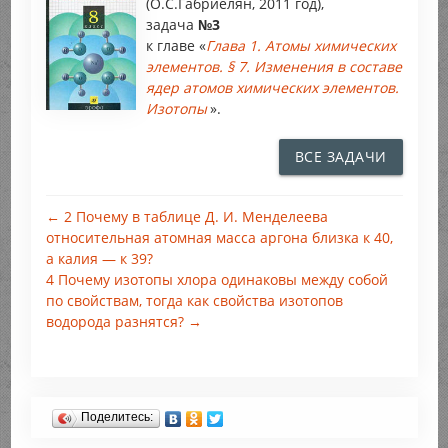
(О.С.Габриелян, 2011 год),
задача
№3
к главе «
Глава 1. Атомы химических
элементов. § 7. Изменения в составе
ядер атомов химических элементов.
Изотопы
».
ВСЕ ЗАДАЧИ
← 2 Почему в таблице Д. И. Менделеева
относительная атомная масса аргона близка к 40,
а калия — к 39?
4 Почему изотопы хлора одинаковы между собой
по свойствам, тогда как свойства изотопов
водорода разнятся? →
Поделитесь: