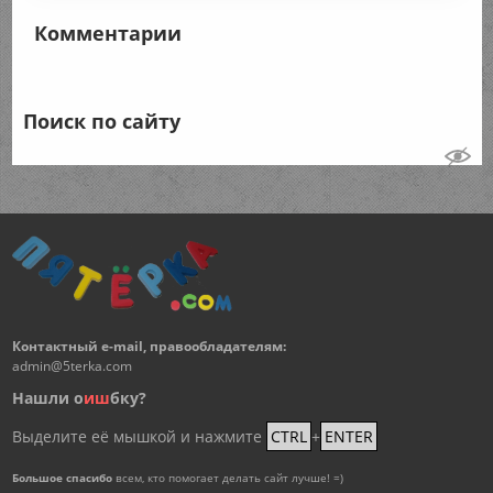
Комментарии
Поиск по сайту
Контактный e-mail, правообладателям:
admin@5terka.com
Нашли о
и
ш
бку?
Выделите её мышкой и нажмите
CTRL
+
ENTER
Большое спасибо
всем, кто помогает делать сайт лучше! =)