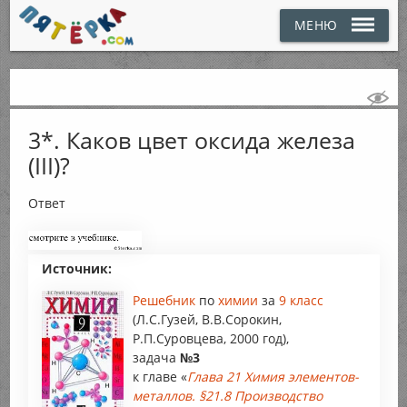
МЕНЮ
3*. Каков цвет оксида железа
(III)?
Ответ
Источник:
Решебник
по
химии
за
9 класс
(Л.С.Гузей, В.В.Сорокин,
Р.П.Суровцева, 2000 год),
задача
№3
к главе «
Глава 21 Химия элементов-
металлов. §21.8 Производство