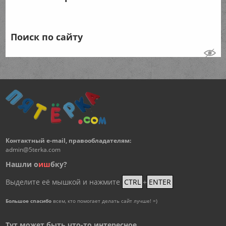
Поиск по сайту
Контактный e-mail, правообладателям:
admin@5terka.com
Нашли о
и
ш
бку?
Выделите её мышкой и нажмите
CTRL
+
ENTER
Большое спасибо
всем, кто помогает делать сайт лучше! =)
Тут может быть что-то интересное