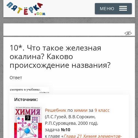
МЕНЮ
10*. Что такое железная
окалина? Каково
происхождение названия?
Ответ
Источник:
Решебник
по
химии
за
9 класс
(Л.С.Гузей, В.В.Сорокин,
Р.П.Суровцева, 2000 год),
задача
№10
к главе «
Глава 21 Химия элементов-