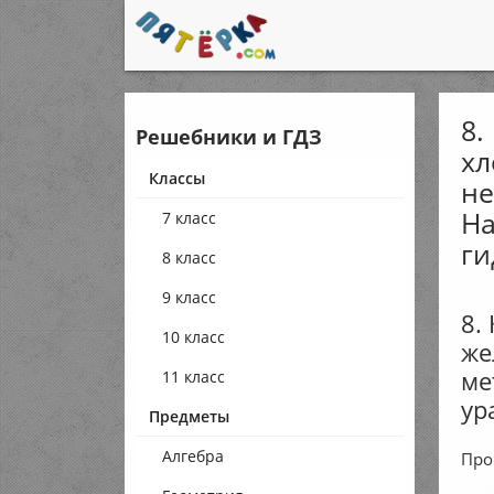
8.
Решебники и ГДЗ
хл
Классы
не
На
7 класс
ги
8 класс
9 класс
8.
10 класс
же
ме
11 класс
ур
Предметы
Алгебра
Про