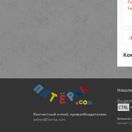
F
F
Ко
Нашли
Выдел
CTRL
Контактный e-mail, правообладателям:
Большое 
admin@5terka.com
лучше! =)