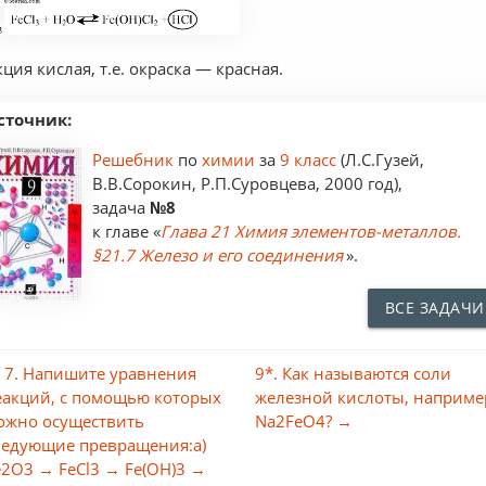
кция кислая, т.е. окраска — красная.
сточник:
Решебник
по
химии
за
9 класс
(Л.С.Гузей,
В.В.Сорокин, Р.П.Суровцева, 2000 год),
задача
№8
к главе «
Глава 21 Химия элементов-металлов.
§21.7 Железо и его соединения
».
ВСЕ ЗАДАЧИ
 7. Напишите уравнения
9*. Как называются соли
еакций, с помощью которых
железной кислоты, наприме
ожно осуществить
Na2FeO4? →
ледующие превращения:а)
e2O3 → FeCl3 → Fe(OH)3 →