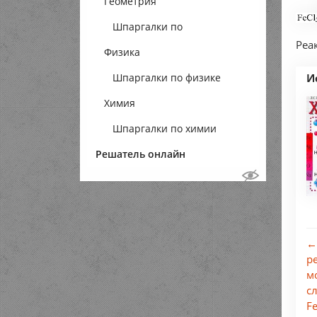
Геометрия
Шпаргалки по
Реа
Физика
геометрии
Шпаргалки по физике
И
Химия
Шпаргалки по химии
Решатель онлайн
←
р
м
с
F