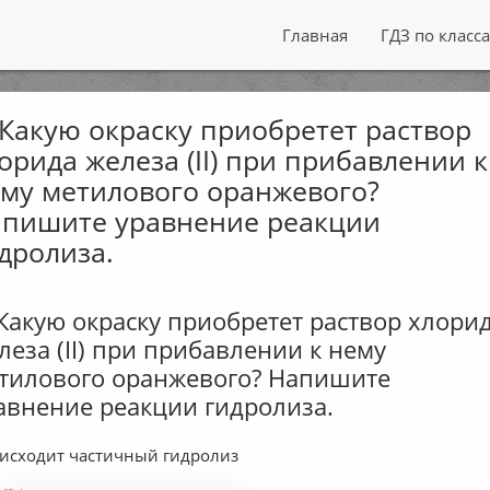
Главная
ГДЗ по класс
 Какую окраску приобретет раствор
орида железа (II) при прибавлении к
му метилового оранжевого?
пишите уравнение реакции
дролиза.
 Какую окраску приобретет раствор хлори
леза (II) при прибавлении к нему
тилового оранжевого? Напишите
авнение реакции гидролиза.
исходит частичный гидролиз