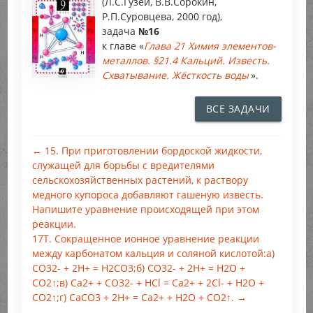
(Л.С.Гузей, В.В.Сорокин,
Р.П.Суровцева, 2000 год),
задача
№16
к главе «
Глава 21 Химия элементов-
металлов. §21.4 Кальций. Известь.
Схватывание. Жёсткость воды
».
ВСЕ ЗАДАЧИ
← 15. При приготовлении бордоской жидкости,
служащей для борьбы с вредителями
сельскохозяйственных растений, к раствору
медного купороса добавляют гашеную известь.
Напишите уравнение происходящей при этом
реакции.
17Т. Сокращенное ионное уравнение реакции
между карбонатом кальция и соляной кислотой:а)
СО32- + 2Н+ = Н2CO3;б) CO32- + 2Н+ = Н2O +
CO2↑;в) Са2+ + СО32- + HCl = Са2+ + 2Cl- + Н2O +
CO2↑;г) СаСO3 + 2Н+ = Са2+ + Н2O + CO2↑. →