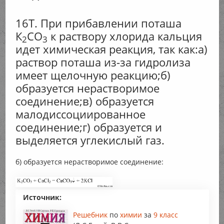
16Т. При прибавлении поташа
К
CO
к раствору хлорида кальция
2
3
идет химическая реакция, так как:а)
раствор поташа из-за гидролиза
имеет щелочную реакцию;б)
образуется нерастворимое
соединение;в) образуется
малодиссоциированное
соединение;г) образуется и
выделяется углекислый газ.
б) образуется нерастворимое соединение:
Источник:
Решебник
по
химии
за
9 класс