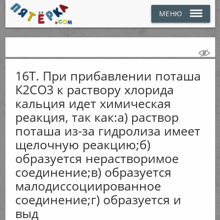
МЕНЮ
16Т. При прибавлении поташа
К2CO3 к раствору хлорида
кальция идет химическая
реакция, так как:а) раствор
поташа из-за гидролиза имеет
щелочную реакцию;б)
образуется нерастворимое
соединение;в) образуется
малодиссоциированное
соединение;г) образуется и
выд