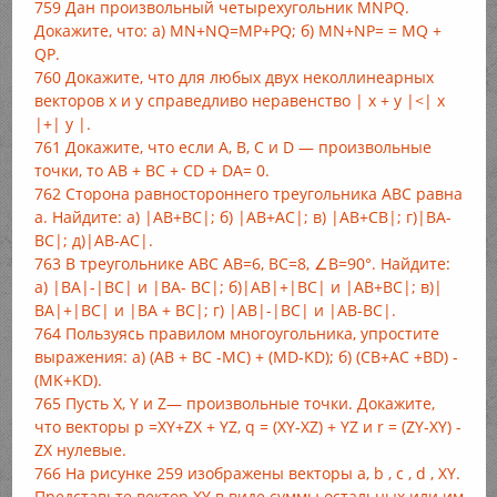
759 Дан произвольный четырехугольник MNPQ.
Докажите, что: a) MN+NQ=MP+PQ; б) MN+NP= = MQ +
QP.
760 Докажите, что для любых двух неколлинеарных
векторов х и у справедливо неравенство | х + у |<| х
|+| у |.
761 Докажите, что если А, В, С и D — произвольные
точки, то AB + BC + CD + DA= 0.
762 Сторона равностороннего треугольника ABC равна
а. Найдите: а) |AB+BC|; б) |АВ+АС|; в) |AB+CB|; г)|BA-
BC|; д)|АВ-АС|.
763 В треугольнике АВС АВ=6, ВС=8, ∠B=90°. Найдите:
а) |ВА|-|ВС| и |ВА- ВС|; б)|АВ|+|ВС| и |AB+ВС|; в)|
ВА|+|ВС| и |ВА + ВС|; г) |АВ|-|ВС| и |АВ-ВС|.
764 Пользуясь правилом многоугольника, упростите
выражения: а) (АВ + ВС -МС) + (MD-KD); б) (СВ+АС +BD) -
(MK+KD).
765 Пусть X, Y и Z— произвольные точки. Докажите,
что векторы р =XY+ZX + YZ, q = (XY-XZ) + YZ и r = (ZY-XY) -
ZX нулевые.
766 На рисунке 259 изображены векторы а, b , с , d , XY.
Представьте вектор XY в виде суммы остальных или им