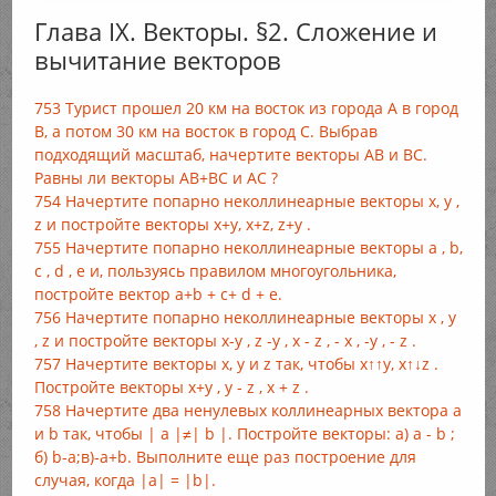
Глава IX. Векторы. §2. Сложение и
вычитание векторов
753 Турист прошел 20 км на восток из города А в город
В, а потом 30 км на восток в город С. Выбрав
подходящий масштаб, начертите векторы АВ и ВС.
Равны ли векторы АВ+ВС и АС ?
754 Начертите попарно неколлинеарные векторы х, у ,
z и постройте векторы x+у, x+z, z+y .
755 Начертите попарно неколлинеарные векторы а , b,
с , d , е и, пользуясь правилом многоугольника,
постройте вектор а+b + c+ d + e.
756 Начертите попарно неколлинеарные векторы х , у
, z и постройте векторы х-у , z -у , х - z , - х , -у , - z .
757 Начертите векторы х, у и z так, чтобы x↑↑y, x↑↓z .
Постройте векторы х+у , у - z , х + z .
758 Начертите два ненулевых коллинеарных вектора а
и b так, чтобы | а |≠| b |. Постройте векторы: a) а - b ;
б) b-a;в)-а+b. Выполните еще раз построение для
случая, когда |a| = |b|.