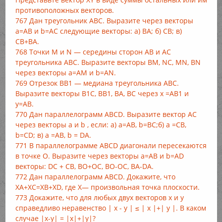
противоположных векторов.
767 Дан треугольник ABC. Выразите через векторы
а=АВ и b=АС следующие векторы: а) ВА; б) СВ; в)
СВ+ВА.
768 Точки М и N — середины сторон АВ и АС
треугольника ABC. Выразите векторы ВМ, NC, MN, BN
через векторы а=АМ и b=AN.
769 Отрезок ВВ1 — медиана треугольника ABC.
Выразите векторы B1C, ВВ1, ВА, ВС через х =АВ1 и
у=АВ.
770 Дан параллелограмм ABCD. Выразите вектор АС
через векторы а и b , если: а) а=АВ, b=BC;б) а =СВ,
b=CD; в) а =АВ, b = DA.
771 В параллелограмме ABCD диагонали пересекаются
в точке О. Выразите через векторы а=АВ и b=AD
векторы: DC + CB, ВО+ОС, ВО-ОС, BA-DA.
772 Дан параллелограмм ABCD. Докажите, что
ХА+ХС=XB+XD, где X— произвольная точка плоскости.
773 Докажите, что для любых двух векторов х и у
справедливо неравенство | х - у | ≤ | х |+| у |. В каком
случае |х-у| = |х|+|у|?