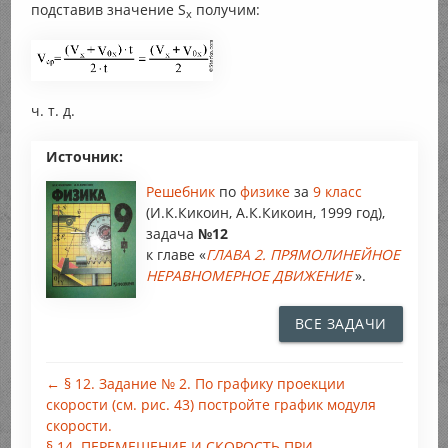
подставив значение S
получим:
x
ч. т. д.
Источник:
Решебник
по
физике
за
9 класс
(И.К.Кикоин, А.К.Кикоин, 1999 год),
задача
№12
к главе «
ГЛАВА 2. ПРЯМОЛИНЕЙНОЕ
НЕРАВНОМЕРНОЕ ДВИЖЕНИЕ
».
ВСЕ ЗАДАЧИ
← § 12. Задание № 2. По графику проекции
скорости (см. рис. 43) постройте график модуля
скорости.
§ 14. ПЕРЕМЕЩЕНИЕ И СКОРОСТЬ ПРИ