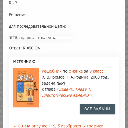
R - ?
Решение:
для последовательной цепи:
Ответ: R =50 Ом.
Источник:
Решебник
по
физике
за
9 класс
(С.В.Громов, Н.А.Родина, 2000 год),
задача
№61
к главе «
Задачи. Глава 1.
Электрические явления
».
ВСЕ ЗАДАЧИ
← 60. На рисунке 119, б изображены графики