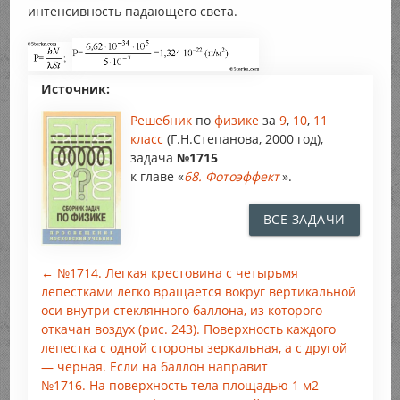
интенсивность падающего света.
Источник:
Решебник
по
физике
за
9
,
10
,
11
класс
(Г.Н.Степанова, 2000 год),
задача
№1715
к главе «
68. Фотоэффект
».
ВСЕ ЗАДАЧИ
← №1714. Легкая крестовина с четырьмя
лепестками легко вращается вокруг вертикальной
оси внутри стеклянного баллона, из которого
откачан воздух (рис. 243). Поверхность каждого
лепестка с одной стороны зеркальная, а с другой
— черная. Если на баллон направит
№1716. На поверхность тела площадью 1 м2