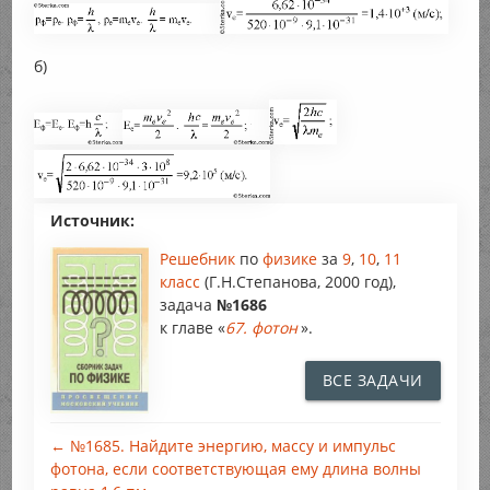
б)
Источник:
Решебник
по
физике
за
9
,
10
,
11
класс
(Г.Н.Степанова, 2000 год),
задача
№1686
к главе «
67. фотон
».
ВСЕ ЗАДАЧИ
← №1685. Найдите энергию, массу и импульс
фотона, если соответствующая ему длина волны