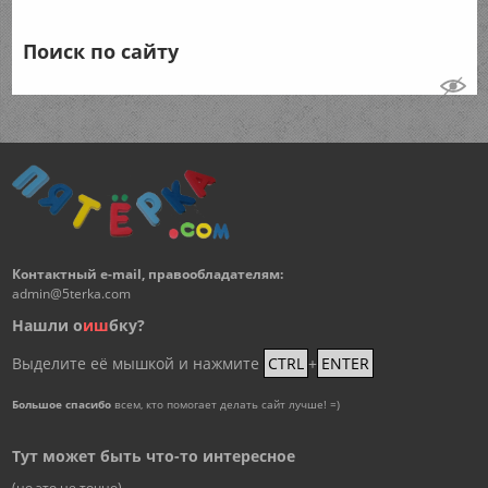
Поиск по сайту
Контактный e-mail, правообладателям:
admin@5terka.com
Нашли о
и
ш
бку?
Выделите её мышкой и нажмите
CTRL
+
ENTER
Большое спасибо
всем, кто помогает делать сайт лучше! =)
Тут может быть что-то интересное
(но это не точно)