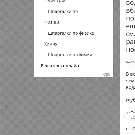
во
Геометрия
вб
Шпаргалки по
по
Физика
геометрии
ещ
см
Шпаргалки по физике
ра
Химия
но
Шпаргалки по химии
Решатель онлайн
В в
чем
вода
глу
d=2