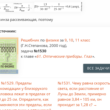
линза рассеивающая, поэтому
сточник:
Решебник
по
физике
за
9
,
10
,
11 класс
(Г.Н.Степанова, 2000 год),
задача
№1530
к главе «
61. Оптические приборы. Глаз
».
ВСЕ ЗАДАЧИ
 №1529. Пределы
№1531. Чему равна скорост
ккомодации у близорукого
света, если расстояние от
еловека лежат в пределах от
Луны до Земли, примерно
0 до 25 см. Определите, как
равное 3,84 • 105 км, он
зменяются эти пределы, если
проходит за 1,28 с? →
н наденет очки с оптической