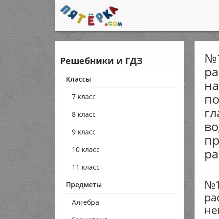
№1
Решебники и ГДЗ
ра
Классы
на
по
7 класс
гл
8 класс
во
9 класс
пр
10 класс
ра
11 класс
№1
Предметы
ра
Алгебра
не