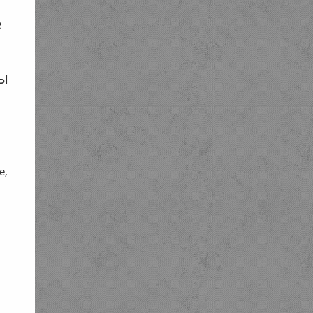
е
ы
е,