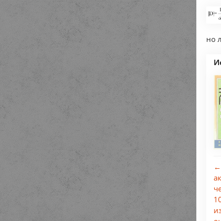
но 
И
←
а
ч
1
и
о