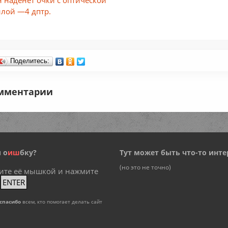
илой —4 дптр.
Поделитесь:
мментарии
 о
и
ш
бку?
Тут может быть что-то инте
(но это не точно)
ите её мышкой и нажмите
+
ENTER
спасибо
всем, кто помогает делать сайт