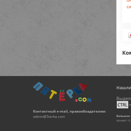
с
Ко
Нашли
Выдел
CTRL
Контактный e-mail, правообладателям:
Большое 
admin@5terka.com
лучше! =)