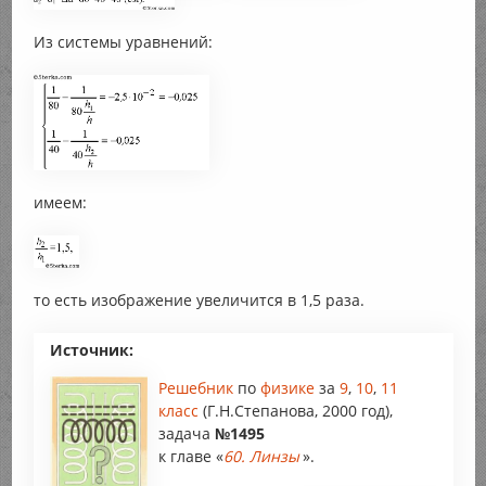
Из системы уравнений:
имеем:
то есть изображение увеличится в 1,5 раза.
Источник:
Решебник
по
физике
за
9
,
10
,
11
класс
(Г.Н.Степанова, 2000 год),
задача
№1495
к главе «
60. Линзы
».