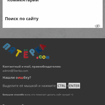
Поиск по сайту
Контактный e-mail, правообладателям:
admin@5terka.com
Нашли о
и
ш
бку?
Выделите её мышкой и нажмите
CTRL
+
ENTER
Большое спасибо
всем, кто помогает делать сайт лучше! =)