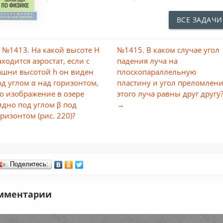
ВСЕ ЗАДАЧИ
 №1413. На какой высоте Н
№1415. В каком случае угол
аходится аэростат, если с
падения луча на
ашни высотой h он виден
плоскопараллельную
од углом α над горизонтом,
пластину и угол преломлен
го изображение в озере
этого луча равны друг другу
идно под углом β под
→
оризонтом (рис. 220)?
Поделитесь:
мментарии