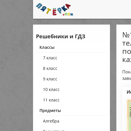
№1
Решебники и ГДЗ
те
Классы
по
ка
7 класс
8 класс
Пок
зав
9 класс
10 класс
И
11 класс
Предметы
Алгебра