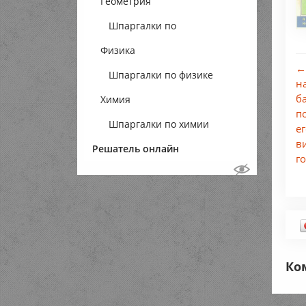
Геометрия
Шпаргалки по
Физика
геометрии
←
Шпаргалки по физике
н
б
Химия
п
Шпаргалки по химии
е
в
Решатель онлайн
г
Ко