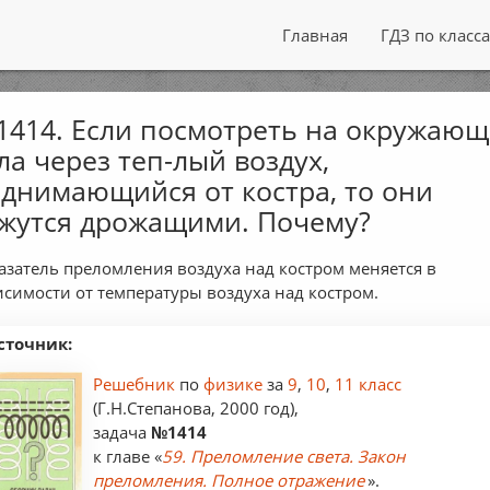
Главная
ГДЗ по класс
414. Если посмотреть на окружаю
ла через теп-лый воздух,
днимающийся от костра, то они
жутся дрожащими. Почему?
азатель преломления воздуха над костром меняется в
исимости от температуры воздуха над костром.
сточник:
Решебник
по
физике
за
9
,
10
,
11 класс
(Г.Н.Степанова, 2000 год),
задача
№1414
к главе «
59. Преломление света. Закон
преломления. Полное отражение
».