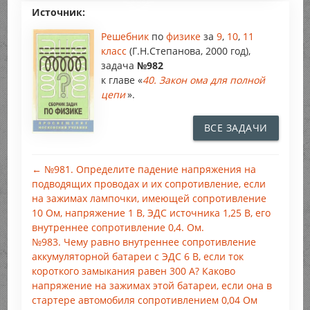
Источник:
Решебник
по
физике
за
9
,
10
,
11
класс
(Г.Н.Степанова, 2000 год),
задача
№982
к главе «
40. Закон ома для полной
цепи
».
ВСЕ ЗАДАЧИ
← №981. Определите падение напряжения на
подводящих проводах и их сопротивление, если
на зажимах лампочки, имеющей сопротивление
10 Ом, напряжение 1 В, ЭДС источника 1,25 В, его
внутреннее сопротивление 0,4. Ом.
№983. Чему равно внутреннее сопротивление
аккумуляторной батареи с ЭДС 6 В, если ток
короткого замыкания равен 300 А? Каково
напряжение на зажимах этой батареи, если она в
стартере автомобиля сопротивлением 0,04 Ом